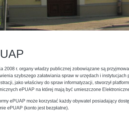
PUAP
a 2008 r. organy władzy publicznej zobowiązane są przyjmowa
wienia szybszego załatwiania spraw w urzędach i instytucjach
stracji, jako właściwy do spraw informatyzacji, stworzył platf
onicznych ePUAP na której mają być umieszczone Elektroniczn
formy ePUAP może korzystać każdy obywatel posiadający dostęp
rmie ePUAP (konto jest bezpłatne).