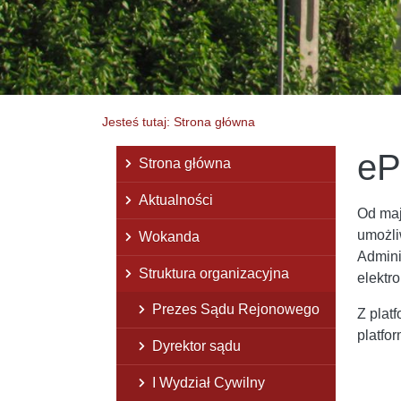
Jesteś tutaj: Strona główna
e
Menu główne
Strona główna
Aktualności
Od maj
umożli
Wokanda
Admini
Struktura organizacyjna
elektr
Prezes Sądu Rejonowego
Z plat
platfo
Dyrektor sądu
I Wydział Cywilny