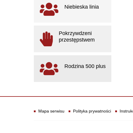
Ważne linki
Niebieska linia
otwiera się w nowym oknie
Pokrzywdzeni
przestępstwem
otwiera się w nowym oknie
Rodzina 500 plus
otwiera się w nowym oknie
Informacje
Mapa serwisu
Polityka prywatności
Instruk