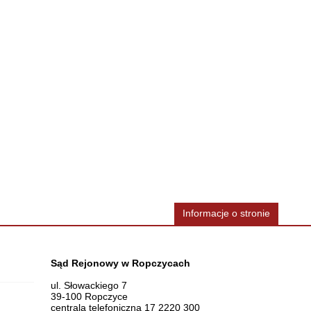
Informacje o stronie
Dane teleadresowe
Sąd Rejonowy w Ropczycach
ul. Słowackiego 7
39-100 Ropczyce
centrala telefoniczna 17 2220 300