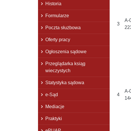
Historia
Formularze
A-
3
22
Poczta służbowa
Oferty pracy
Ogłoszenia sądowe
Przeglądarka ksiąg
wieczystych
Statystyka sądowa
A-
e-Sąd
4
14
Mediacje
Praktyki
ePUAP