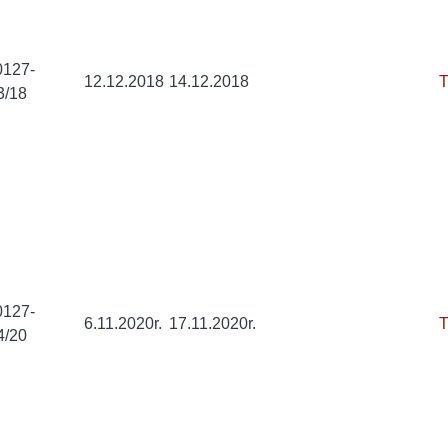
0127-
12.12.2018
14.12.2018
T
3/18
0127-
6.11.2020r.
17.11.2020r.
T
4/20