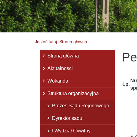
Jesteś tutaj: Strona główna
Pe
Menu główne
Strona główna
Aktualności
Nu
Wokanda
Lp.
sp
Struktura organizacyjna
Prezes Sądu Rejonowego
Dyrektor sądu
I Wydział Cywilny