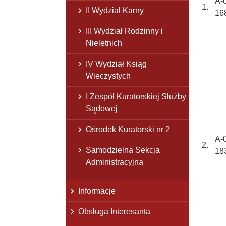
A-
1.
II Wydział Karny
16
III Wydział Rodzinny i
Nieletnich
IV Wydział Ksiąg
Wieczystych
I Zespół Kuratorskiej Służby
Sądowej
Ośrodek Kuratorski nr 2
A-
2.
Samodzielna Sekcja
18
Administracyjna
Informacje
Obsługa Interesanta