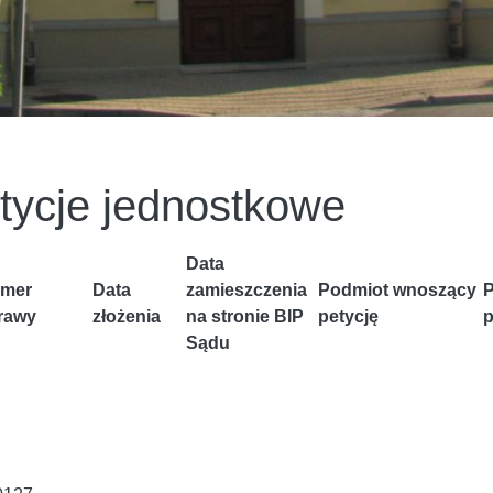
tycje jednostkowe
Data
mer
Data
zamieszczenia
Podmiot wnoszący
P
rawy
złożenia
na stronie BIP
petycję
p
Sądu