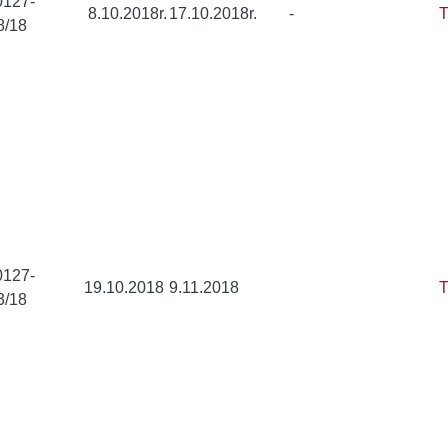
0127-
8.10.2018r.
17.10.2018r.
-
T
8/18
0127-
19.10.2018
9.11.2018
T
3/18