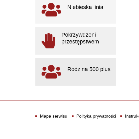
Ważne linki
Niebieska linia
otwiera się w nowym oknie
Pokrzywdzeni
przestępstwem
otwiera się w nowym oknie
Rodzina 500 plus
otwiera się w nowym oknie
Informacje
Mapa serwisu
Polityka prywatności
Instruk