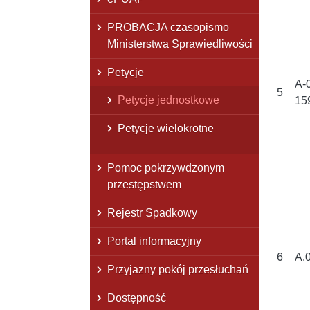
PROBACJA czasopismo
Ministerstwa Sprawiedliwości
Petycje
A-
5
Petycje jednostkowe
15
Petycje wielokrotne
Pomoc pokrzywdzonym
przestępstwem
Rejestr Spadkowy
Portal informacyjny
6
A.
Przyjazny pokój przesłuchań
Dostępność