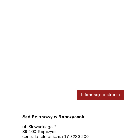
Informacje o stronie
Dane teleadresowe
Sąd Rejonowy w Ropczycach
ul. Słowackiego 7
39-100 Ropczyce
centrala telefoniczna 17 2220 300