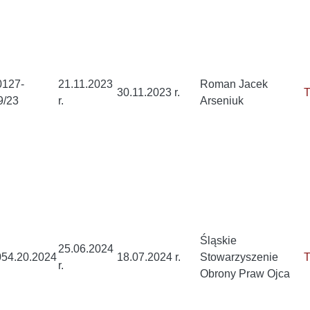
0127-
21.11.2023
Roman Jacek
30.11.2023 r.
T
9/23
r.
Arseniuk
Śląskie
25.06.2024
054.20.2024
18.07.2024 r.
Stowarzyszenie
T
r.
Obrony Praw Ojca