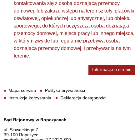
kontaktowania się z osobą doznającą przemocy
domowej, lub zakazu wstępu na teren szkoły, placówki
oświatowej, opiekuńczej lub artystycznej, lub obiektu
sportowego, do których uczęszcza osoba doznająca
przemocy domowej, miejsca pracy lub innego miejsca,
w którym zwykle lub regularnie przebywa osoba
doznająca przemocy domowej, i przebywania na tym
terenie.
Informacje o stronie
Informacje
Mapa serwisu
Polityka prywatności
Instrukcja korzystania
Deklaracja dostępności
Dane teleadresowe
Sąd Rejonowy w Ropczycach
ul. Słowackiego 7
39-100 Ropczyce
centrala telefoniczna 17 2220 300