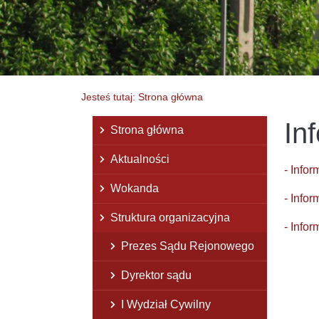
Jesteś tutaj: Strona główna
In
Menu główne
Strona główna
Aktualności
- Info
Wokanda
- Info
Struktura organizacyjna
- Info
Prezes Sądu Rejonowego
Dyrektor sądu
I Wydział Cywilny