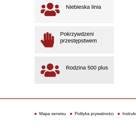
Ważne linki
Niebieska linia
otwiera się w nowym oknie
Pokrzywdzeni
przestępstwem
otwiera się w nowym oknie
Rodzina 500 plus
otwiera się w nowym oknie
Informacje
Mapa serwisu
Polityka prywatności
Instruk