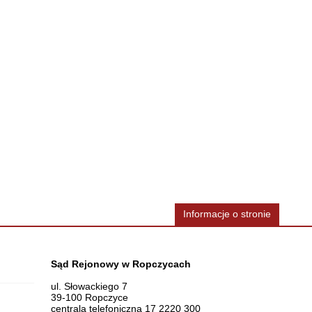
Informacje o stronie
Dane teleadresowe
Sąd Rejonowy w Ropczycach
ul. Słowackiego 7
39-100 Ropczyce
centrala telefoniczna 17 2220 300