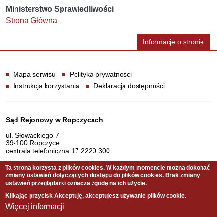
Ministerstwo Sprawiedliwości
Strona Główna
Informacje o stronie
Informacje
Mapa serwisu
Polityka prywatności
Instrukcja korzystania
Deklaracja dostępności
Dane teleadresowe
Sąd Rejonowy w Ropczycach
ul. Słowackiego 7
39-100 Ropczyce
centrala telefoniczna 17 2220 300
Ta strona korzysta z plików cookies. W każdym momencie można dokonać
zmiany ustawień dotyczących dostępu do plików cookies. Brak zmiany
Serwis pełni funkcję strony Biuletynu Informacji Publicznej
ustawień przeglądarki oznacza zgodę na ich użycie.
Sądu Rejonowego w Ropczycach
Klikając przycisk Akceptuję, akceptujesz używanie plików cookie.
Więcej informacji