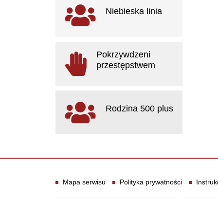
Ważne linki
Niebieska linia
otwiera się w nowym oknie
Pokrzywdzeni
przestępstwem
otwiera się w nowym oknie
Rodzina 500 plus
otwiera się w nowym oknie
Informacje
Mapa serwisu
Polityka prywatności
Instruk