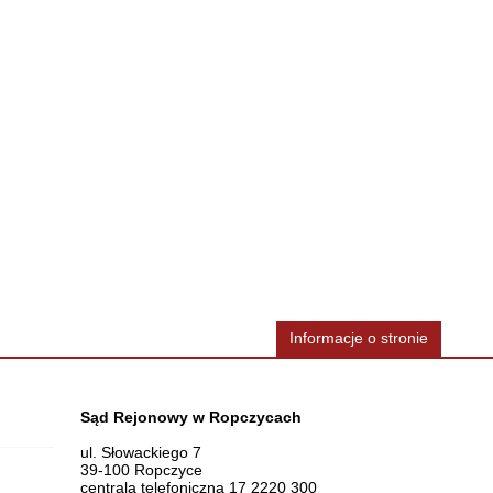
Informacje o stronie
Dane teleadresowe
Sąd Rejonowy w Ropczycach
ul. Słowackiego 7
39-100 Ropczyce
centrala telefoniczna 17 2220 300