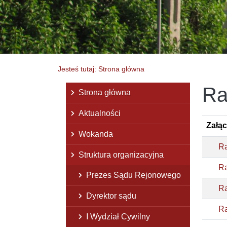
Jesteś tutaj: Strona główna
Ra
Menu główne
Strona główna
Aktualności
Załąc
Wokanda
Ra
Struktura organizacyjna
Ra
Prezes Sądu Rejonowego
Ra
Dyrektor sądu
Ra
I Wydział Cywilny