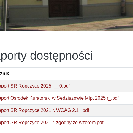
porty dostępności
znik
port SR Ropczyce 2025 r__0.pdf
port Ośrodek Kuratorski w Sędziszowie Młp. 2025 r_.pdf
port SR Ropczyce 2021 r. WCAG 2.1_.pdf
port SR Ropczyce 2021 r. zgodny ze wzorem.pdf