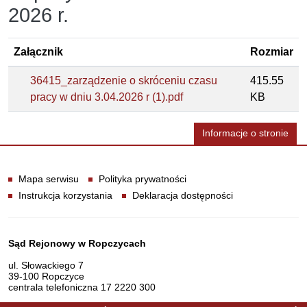
2026 r.
Załącznik
Rozmiar
36415_zarządzenie o skróceniu czasu
415.55
pracy w dniu 3.04.2026 r (1).pdf
KB
Informacje o stronie
Informacje
Mapa serwisu
Polityka prywatności
Instrukcja korzystania
Deklaracja dostępności
Dane teleadresowe
Sąd Rejonowy w Ropczycach
ul. Słowackiego 7
39-100 Ropczyce
centrala telefoniczna 17 2220 300