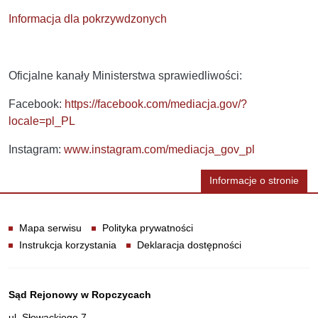
Informacja dla pokrzywdzonych
Oficjalne kanały Ministerstwa sprawiedliwości:
Facebook:
https://facebook.com/mediacja.gov/?
locale=pl_PL
Instagram:
www.instagram.com/mediacja_gov_pl
Informacje o stronie
Informacje
Mapa serwisu
Polityka prywatności
Instrukcja korzystania
Deklaracja dostępności
Dane teleadresowe
Sąd Rejonowy w Ropczycach
ul. Słowackiego 7