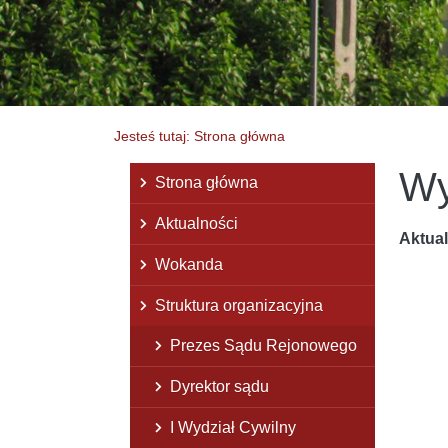
Jesteś tutaj: Strona główna
Wy
Menu główne
Strona główna
Aktualności
Aktua
Wokanda
Struktura organizacyjna
Prezes Sądu Rejonowego
Dyrektor sądu
I Wydział Cywilny