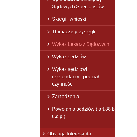
Sądowych Specjalistów
Skargi i wnioski
Tłumacze przysięgli
Wykaz Lekarzy Sądowych
Wykaz sędziów
Wykaz sędziówi
referendarzy - podział
czynności
Zarządzenia
Powołania sędziów ( art.88 b
u.s.p.)
Obsługa Interesanta