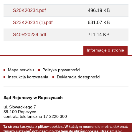
S20K20234.pdf
496.19 KB
S23K20234 (1).pdf
631.07 KB
S40R20234.pdf
711.14 KB
Informacje o stronie
Informacje
Mapa serwisu
Polityka prywatności
Instrukcja korzystania
Deklaracja dostępności
Dane teleadresowe
Sąd Rejonowy w Ropczycach
ul. Słowackiego 7
39-100 Ropczyce
centrala telefoniczna 17 2220 300
Ta strona korzysta z plików cookies. W każdym momencie można dokonać
zmiany ustawień dotyczących dostępu do plików cookies. Brak zmiany