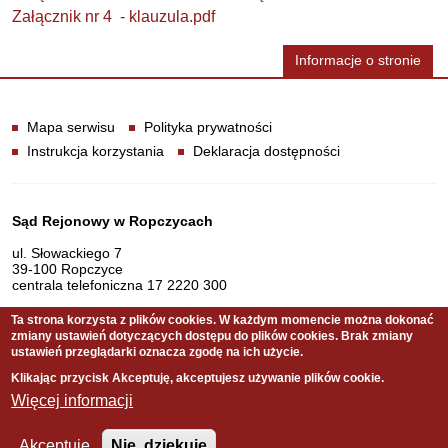
Załącznik nr 4
- klauzula.pdf
Informacje o stronie
Informacje
Mapa serwisu
Polityka prywatności
Instrukcja korzystania
Deklaracja dostępności
Dane teleadresowe
Sąd Rejonowy w Ropczycach
ul. Słowackiego 7
39-100 Ropczyce
centrala telefoniczna 17 2220 300
Ta strona korzysta z plików cookies. W każdym momencie można dokonać
zmiany ustawień dotyczących dostępu do plików cookies. Brak zmiany
Serwis pełni funkcję strony Biuletynu Informacji Publicznej
ustawień przeglądarki oznacza zgodę na ich użycie.
Sądu Rejonowego w Ropczycach
Klikając przycisk Akceptuję, akceptujesz używanie plików cookie.
Więcej informacji
Copyright © 2011 Sąd Rejonowy w Ropczycach
Akceptuje
Nie, dziękuję