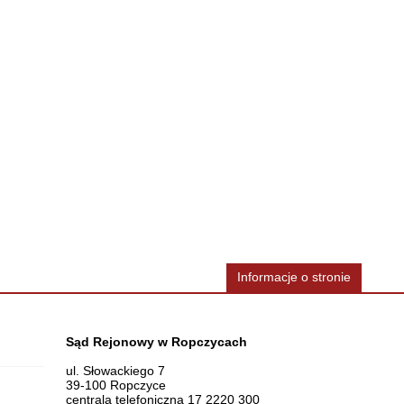
Informacje o stronie
Dane teleadresowe
Sąd Rejonowy w Ropczycach
ul. Słowackiego 7
39-100 Ropczyce
centrala telefoniczna 17 2220 300