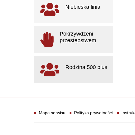
Ważne linki
Niebieska linia
otwiera się w nowym oknie
Pokrzywdzeni
przestępstwem
otwiera się w nowym oknie
Rodzina 500 plus
otwiera się w nowym oknie
Informacje
Mapa serwisu
Polityka prywatności
Instruk