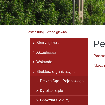
Jesteś tutaj: Strona główna
Pe
Menu główne
Strona główna
Aktualności
Podst
Wokanda
KLAUZU
Struktura organizacyjna
Prezes Sądu Rejonowego
Dyrektor sądu
I Wydział Cywilny