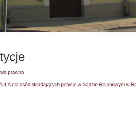
tycje
awa prawna
LA dla osób składających petycje w Sądzie Rejonowym w R