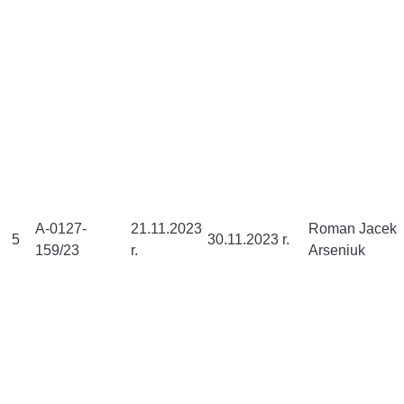
A-0127-
21.11.2023
Roman Jacek
5
30.11.2023 r.
159/23
r.
Arseniuk