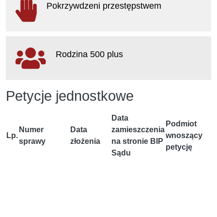
Pokrzywdzeni przestępstwem
otwiera się w nowym oknie
Rodzina 500 plus
otwiera się w nowym oknie
Petycje jednostkowe
Data
Podmiot
Numer
Data
zamieszczenia
Lp.
wnoszący
sprawy
złożenia
na stronie BIP
petycję
Sądu