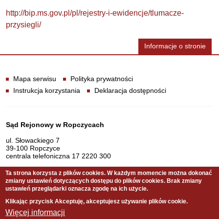
http://bip.ms.gov.pl/pl/rejestry-i-ewidencje/tlumacze-
przysiegli/
Informacje o stronie
Informacje
Mapa serwisu
Polityka prywatności
Instrukcja korzystania
Deklaracja dostępności
Dane teleadresowe
Sąd Rejonowy w Ropczycach
ul. Słowackiego 7
39-100 Ropczyce
centrala telefoniczna 17 2220 300
Ta strona korzysta z plików cookies. W każdym momencie można dokonać
zmiany ustawień dotyczących dostępu do plików cookies. Brak zmiany
Serwis pełni funkcję strony Biuletynu Informacji Publicznej
ustawień przeglądarki oznacza zgodę na ich użycie.
Sądu Rejonowego w Ropczycach
Klikając przycisk Akceptuję, akceptujesz używanie plików cookie.
Więcej informacji